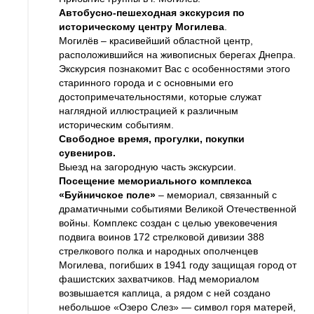
Автобусно-пешеходная экскурсия по
историческому центру Могилева
.
Могилёв – красивейший областной центр,
расположившийся на живописных берегах Днепра.
Экскурсия познакомит Вас с особенностями этого
старинного города и с основными его
достопримечательностями, которые служат
наглядной иллюстрацией к различным
историческим событиям.
Свободное время, прогулки, покупки
сувениров.
Выезд на загородную часть экскурсии.
Посещение мемориального комплекса
«Буйничское поле»
– мемориал, связанный с
драматичными событиями Великой Отечественной
войны. Комплекс создан с целью увековечения
подвига воинов 172 стрелковой дивизии 388
стрелкового полка и народных ополченцев
Могилева, погибших в 1941 году защищая город от
фашистских захватчиков. Над мемориалом
возвышается каплица, а рядом с ней создано
небольшое «Озеро Слез» — символ горя матерей,